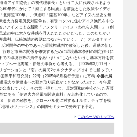
「北海道アイヌ協会」の初代理事長）という二人に代表されるよう
から60年代にかけて「滅亡する民族」を前提とした政策やイデオ
「北海道100年」、伊達町「開基100年」などアイヌの歴史を無
伊達火力発電所反対闘争も、有珠コタンに住むアイヌ漁民を中心
若いアイヌによる新聞「アヌタリ・アイヌ（われら人間）」（創
ヌ民族の中に大きな共感を呼んだたたかいだった。このたたかい
財産裁判、伝統漁法の復活につながっていく。 ７）オルタナティ
く。反対闘争の中心であった環境権裁判で敗訴した後、運動の新し
、行政と市民の関係を修復するために環境基本条例の制定作りに
までの環境行政の責任をあいまいにしないというし基本方針を貫
ブへー北海道・伊達の事例から考える」（2005年3月11日・
リゼーションと『南』の農民?オルタナティブはすでに起ってい
国際平和研究所）22号（2005年8月発行予定）に寄稿
今後の展
道電力や伊達市への聴き取り調査ができなかったので、今年度
で公表していく。その第一弾として、反対運動の中心だった斉藤
書館にある「伊達火力発電所関連資料」が老朽化しているので、
。 ３ 伊達の経験を、グローバル化に対するオルタナティブを模
る「地域ガヴァナンス」の国際セミナーで発表する予定。
このページのトップへ