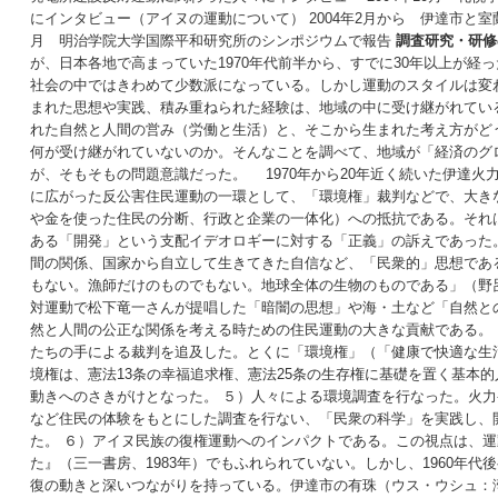
にインタビュー（アイヌの運動について） 2004年2月から 伊達市と室
月 明治学院大学国際平和研究所のシンポジウムで報告
調査研究・研修
が、日本各地で高まっていた1970年代前半から、すでに30年以上が
社会の中ではきわめて少数派になっている。しかし運動のスタイルは変
まれた思想や実践、積み重ねられた経験は、地域の中に受け継がれてい
れた自然と人間の営み（労働と生活）と、そこから生まれた考え方がど
何が受け継がれていないのか。そんなことを調べて、地域が「経済のグ
が、そもそもの問題意識だった。 1970年から20年近く続いた伊達火
に広がった反公害住民運動の一環として、「環境権」裁判などで、大き
や金を使った住民の分断、行政と企業の一体化）への抵抗である。それ
ある「開発」という支配イデオロギーに対する「正義」の訴えであった
間の関係、国家から自立して生きてきた自信など、「民衆的」思想であ
もない。漁師だけのものでもない。地球全体の生物のものである」（野
対運動で松下竜一さんが提唱した「暗闇の思想」や海・土など「自然と
然と人間の公正な関係を考える時ための住民運動の大きな貢献である。
たちの手による裁判を追及した。とくに「環境権」（「健康で快適な生
境権は、憲法13条の幸福追求権、憲法25条の生存権に基礎を置く基本
動きへのさきがけとなった。 ５）人々による環境調査を行なった。火
など住民の体験をもとにした調査を行ない、「民衆の科学」を実践し、
た。 ６）アイヌ民族の復権運動へのインパクトである。この視点は、運
た』（三一書房、1983年）でもふれられていない。しかし、1960年
復の動きと深いつながりを持っている。伊達市の有珠（ウス・ウシュ：湾