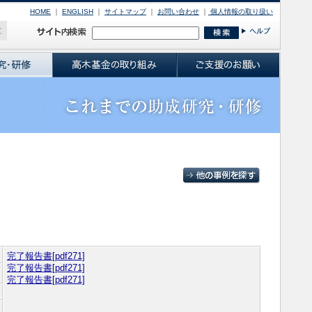
HOME
｜
ENGLISH
｜
サイトマップ
｜
お問い合わせ
｜
個人情報の取り扱い
完了報告書[pdf271]
完了報告書[pdf271]
完了報告書[pdf271]