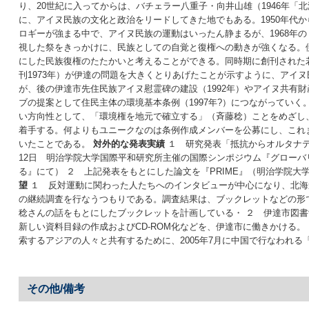
り、20世紀に入ってからは、バチェラー八重子・向井山雄（1946年
に、アイヌ民族の文化と政治をリードしてきた地でもある。1950年代
ロギーが強まる中で、アイヌ民族の運動はいったん静まるが、1968年の
視した祭をきっかけに、民族としての自覚と復権への動きが強くなる。
にした民族復権のたたかいと考えることができる。同時期に創刊された
刊1973年）が伊達の問題を大きくとりあげたことが示すように、アイ
が、後の伊達市先住民族アイヌ慰霊碑の建設（1992年）やアイヌ共有
ブの提案として住民主体の環境基本条例（1997年?）につながってい
い方向性として、「環境権を地元で確立する」（斉藤稔）ことをめざし
着手する。何よりもユニークなのは条例作成メンバーを公募にし、これ
いたことである。
対外的な発表実績
１ 研究発表「抵抗からオルタナティ
12日 明治学院大学国際平和研究所主催の国際シンポジウム『グローバ
る』にて） ２ 上記発表をもとにした論文を『PRIME』（明治学院大学
望
１ 反対運動に関わった人たちへのインタビューが中心になり、北海
の継続調査を行なうつもりである。調査結果は、ブックレットなどの形
稔さんの話をもとにしたブックレットを計画している・ ２ 伊達市図
新しい資料目録の作成およびCD-ROM化などを、伊達市に働きかける
索するアジアの人々と共有するために、2005年7月に中国で行なわれ
その他/備考