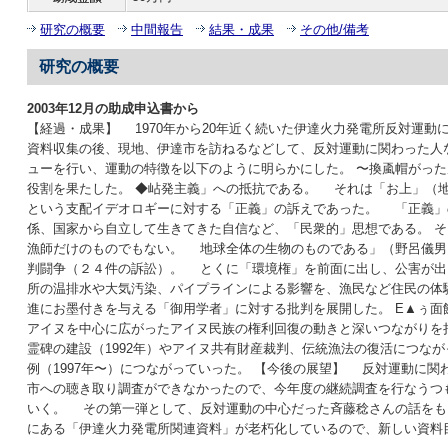
研究の概要
中間報告
結果・成果
その他/備考
研究の概要
2003年12月の助成申込書から
【経過・成果】 1970年から20年近く続いた伊達火力発電所反対運動
資料収集の後、現地、伊達市を訪ねるなどして、反対運動に関わった人
ューを行い、運動の特徴を以下のように明らかにした。 〜換颪帽がっ
役割を果たした。 ◆岾発主義」への抵抗である。 それは「お上」（
という支配イデオロギーに対する「正義」の訴えであった。 「正義」
係、国家から自立して生きてきた自信など、「民衆的」思想である。 
漁師だけのものでもない。 地球全体の生物のものである」（野呂儀男
判闘争（２４件の訴訟）。 とくに「環境権」を前面に出し、公害が出
所の温排水や大気汚染、パイプラインによる影響を、漁民など住民の体
進にお墨付きを与える「御用学者」に対する批判を展開した。 Ε▲ぅ面
アイヌを中心に広がったアイヌ民族の権利回復の動きと深いつながりを
霊碑の建設（1992年）やアイヌ共有財産裁判、伝統漁法の復活につな
例（1997年〜）につながっていった。 【今後の展望】 反対運動に
市への聴き取り調査ができなかったので、今年度の継続調査を行なうつ
いく。 その第一弾として、反対運動の中心だった斉藤稔さんの話をも
にある「伊達火力発電所関連資料」が老朽化しているので、新しい資料目