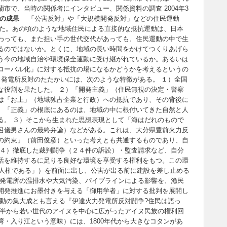
蘭市で、当時の関係者にインタビュー、関係資料の調査 2004年3
の成果
「公害反対」や「大規模開発反対」などの住民運動
経った。あの頃のような地域住民による直接的な抵抗運動は、日本
わっても、また担い手の世代交代があっても、住民運動の中で生
るのではないか。とくに、地域の長い時間をかけてつくりあげら
う今の地域自治や環境保全運動に受け継がれているか。あるいは
ローバル化」に対する抵抗の場になるかどうかを考えるというの
力発電所反対のたたかいには、次のような特徴がある。 １）全国
な役割を果たした。 ２）「開発主義」（住民無視の決定・警察
は「お上」（地域独占企業と行政）への抵抗であり、その背後に
。「正義」の根底にあるのは、地域の中に根付いてきた自然と人
る。 ３）そこから生まれた思想表現として「海はだれのもので
呂儀男さんの最終弁論）などがある。これは、大分県豊前火力反
の約束」（前田俊彦）といった考えとも共通するものであり、自
 ４）徹底した裁判闘争（２４件の訴訟）・監査請求など、自分
活を維持するに足りる良好な環境を享受する権利をもつ。この環
的人権である」）を前面に出し、公害が出る前に建設を差し止める
力発電所の温排水や大気汚染、パイプラインによる影響を、漁民
開発推進にお墨付きを与える「御用学者」に対する批判を展開し
動の集大成とも言える『伊達火力発電所反対闘争?住民は語っ
代後半から若い世代のアイヌを中心に広がったアイヌ民族の権利回
・入り江という意味）には、1800年代から大きなコタンがあ