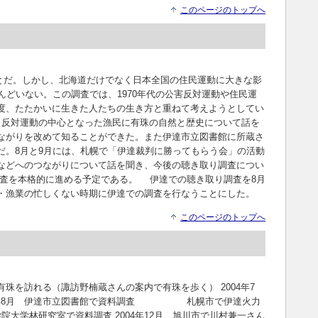
このページのトップへ
ことだ。しかし、北海道だけでなく日本全国の住民運動に大きな影
んどいない。この調査では、1970年代の公害反対運動や住民運
度、たたかいに生きた人たちの生き方と重ねて考えようとしてい
ね、反対運動の中心となった漁民に有珠の自然と歴史について話を
ながりを改めて知ることができた。また伊達市立図書館に所蔵さ
だ。8月と9月には、札幌で「伊達裁判に勝ってもらう会」の活動
などへのつながりについて話を聞き、今後の聴き取り調査につい
査を本格的に進める予定である。 伊達での聴き取り調査を8月
・漁業の忙しくない時期に伊達での調査を行なうことにした。
このページのトップへ
達市有珠を訪れる（諏訪野楠蔵さんの案内で有珠を歩く） 2004年7
004年8月 伊達市立図書館で資料調査 札幌市で伊達火力
院大学林研究室で資料調査 2004年12月 旭川市で川村兼一さん