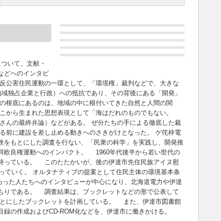
について、文献・
などへのインタビ
た反公害住民運動の一環として、「環境権」裁判などで、大きな
地域独占企業と行政）への抵抗であり、その背後にある「開発」
の根底にあるのは、地域の中に根付いてきた自然と人間の関
そこから生まれた思想表現として「海はだれのものでもない。
さんの最終弁論）などがある。 ぜ分たちの手による徹底した裁
る前に建設を差し止める動きへのさきがけとなった。 ゲ侘枠電
験をもとにした調査を行ない、「民衆の科学」を実践し、開発推
餌欧良権運動へのインパクト。 1960年代後半から若い世代の
持っている。 このたたかいが、後の伊達市先住民族アイヌ慰
がっていく。 オルタナティブの提案として住民主体の環境基本条
関わった人たちへのインタビューが中心になり、北海道電力や伊達
もりである。 調査結果は、ブックレットなどの形で公表して
とにしたブックレットを計画している。 また、伊達市図書館
録の作成およびCD-ROM化などを、伊達市に働きかける。