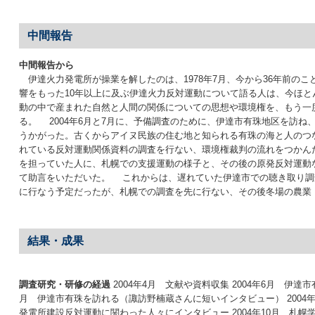
中間報告
中間報告から
伊達火力発電所が操業を解したのは、1978年7月、今から36年前の
響をもった10年以上に及ぶ伊達火力反対運動について語る人は、今ほと
動の中で産まれた自然と人間の関係についての思想や環境権を、もう一
る。 2004年6月と7月に、予備調査のために、伊達市有珠地区を訪
うかがった。古くからアイヌ民族の住む地と知られる有珠の海と人のつ
れている反対運動関係資料の調査を行ない、環境権裁判の流れをつかん
を担っていた人に、札幌での支援運動の様子と、その後の原発反対運動
て助言をいただいた。 これからは、遅れていた伊達市での聴き取り調
に行なう予定だったが、札幌での調査を先に行ない、その後冬場の農業
結果・成果
調査研究・研修の経過
2004年4月 文献や資料収集 2004年6月 伊
月 伊達市有珠を訪れる（諏訪野楠蔵さんに短いインタビュー） 2
発電所建設反対運動に関わった人々にインタビュー 2004年10月 札幌学