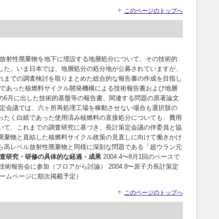
このページのトップへ
放射性廃棄物を地下に埋設する地層処分について、その技術的
した。いま日本では、地層処分の処分地が公募されていますが、
れまでの調査検討を取りまとめた総合的な報告書の作成を目指し
であった核燃料サイクル開発機構による技術報告書および地層
の6月に出した技術的基盤等の報告書、関連する問題の原著論文
定会議では、六ヶ所再処理工場を稼動させない場合も選択肢の
ったく白紙であった使用済み核燃料の直接処分についても、費用
いて、これまでの調査研究に基づき、長計策定会議の伴委員と協
廃棄物と直結した核燃料サイクル政策の見直しに向けて働きかけ
ら高レベル放射性廃棄物と同様に深刻な問題である「超ウラン元
査研究・研修の具体的な経過・成果
2004.4〜8月1回のペースで
構技術報告会に参加（フロアから討論） 2004.8〜原子力長計策定
ームページに順次掲載予定）
このページのトップへ