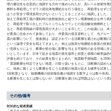
理の優位性を恣意的に強調する方向で進められたが、高レベル放射性廃
燃料を再処理してガラス固化体地層処分を行う場合と、再処理をせずに
ほうが安全で環境負荷が少ないということをことさらに強調しました。
加えて再処理工場の運転時の放射能放出と超ウラン廃棄物処分を伴う再
と、再処理で取り出したプルトニウムをウランとの混合酸化物燃料とし
ると、再処理路線の環境負荷が大きいことを示した。この会議には、本
が委員に任命されて参加しており、伴委員の発言資料として、当グルー
震の影響について、推進側は、認定されている活断層を避ければ断層の
という論理で安全を唱えてきました。例えば政府が地層処分政策の技術
い見積もりにより、断層が処分場に影響を与える可能性のある領域に生じ
いとしています。日本で起きる地震の発生場所と頻度と規模の確率論的
評価を続けており、その結果を取りまとめた「地震動予測地図」を200
「震源断層を特定できない地震」の取り扱いをもとに、活断層の認めら
に、地表に届くような断層を生じうる規模の地震が起きる確率を試算し
1回程度となり、核燃機構の技術報告書が強調する数字よりは数十倍高
る断層を生じるとは限らないが、活断層を避ければ問題はないという現
その他/備考
対外的な発表実績