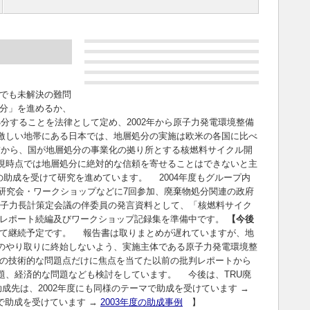
でも未解決の難問
分」を進めるか、
分することを法律として定め、2002年から原子力発電環境整備
激しい地帯にある日本では、地層処分の実施は欧米の各国に比べ
前から、国が地層処分の事業化の拠り所とする核燃料サイクル開
現時点では地層処分に絶対的な信頼を寄せることはできないと主
の助成を受けて研究を進めています。 2004年度もグループ内
研究会・ワークショップなどに7回参加、廃棄物処分関連の政府
原子力長計策定会議の伴委員の発言資料として、「核燃料サイク
レポート続編及びワークショップ記録集を準備中です。
【今後
て継続予定です。 報告書は取りまとめが遅れていますが、地
のやり取りに終始しないよう、実施主体である原子力発電環境整
の技術的な問題点だけに焦点を当てた以前の批判レポートから
題、経済的な問題なども検討をしています。 今後は、TRU廃
成先は、2002年度にも同様のテーマで助成を受けています →
マで助成を受けています →
2003年度の助成事例
】