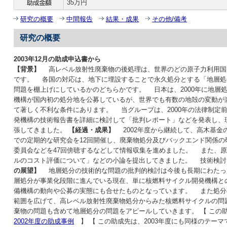
35万円
研究の概要
中間報告
結果・成果
その他/備考
研究の概要
2003年12月の助成申込書から
【背景】
高レベル放射性廃棄物の後処理は、世界のどの原子力利用国
です。 各国の対応は、地下に埋設することで永久処分とする「地層処
問題を棚上げにしているかのどちらかです。 日本は、2000年に地層処
機構が国内初の処分地を公募しているが、世界でも有数の地殻の変動が
て著しく不利な条件にあります。 当グループは、2000年の法律制定
発機構の技術報告書を詳細に検討して「批判レポート」などを発表し、
張してきました。
【経過・成果】
2002年度から継続して、高木基金
での定期的な研究会を12回開催し、廃棄物処分及びバックエンド関係の
委員会などを47回傍聴するなどして情報収集を進めました。 また、
ルのコスト評価について」などの小論を提出してきました。 技術検討
の展望】
地層処分の技術的な問題の批判的検討は今後も長期にわたっ
層処分が事業化段階に進んでいる現在、単に核燃料サイクル開発機構と
備機構の動向や公募の実態にも合せたものとなっています。 また処分
範囲を広げて、高レベル放射性廃棄物処分からみた核燃料サイクルの問
棄物の問題も含めて地層処分の問題をアピールしていきます。 【 この助
2002年度の助成事例
】 【 この助成先は、2003年度にも同様のテー