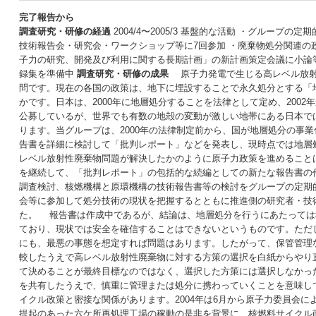
完了報告から
調査研究・研修の経過
2004/4〜2005/3 基盤的な活動 ・グループ
技術報告会・研究会・ワークショップ等に7回参加 ・廃棄物処分関連の政府
子力の研究、開発及び利用に関する長期計画」の新計画策定会議に小論
録集を準備中
調査研究・研修の成果
原子力発電で生じる高レベル放射
問です。現在の各国の政策は、地下に埋設することで永久処分とする「
かです。日本は、2000年に地層処分することを法律として定め、200
公募しているが、世界でも有数の地殻の変動が激しい地帯にある日本で
ります。当グループは、2000年の法律制定前から、国が地層処分の事
告書を詳細に検討して「批判レポート」などを発表し、現時点では地層
レベル放射性廃棄物問題が解決したかのように原子力政策を進めること
を継続して、「批判レポート」の包括的な続編としての新たな報告書の
調査検討、核燃機構と原環機構の技術報告書等の検討をグループの定期
会等に参加して処分技術の現状を把握するとともに推進側の研究者・技
た。 報告書は作成中であるが、結論は、地層処分を行うにあたっては
ており、現状では安全を確信することはできないというものです。ただ
にも、最悪の事態を想定すれば問題はあります。したがって、保管管理
較したうえで高レベル放射性廃棄物に対する方策の選択を白紙からやり
て決めることが最終目標なのではなく、選択した方策には選択しなかっ
を共有したうえで、慎重に管理または処分に携わっていくことを意味し
イクル政策と密接な関係があります。2004年は6月から原子力委員会
提起のあった六ケ所再処理工場の稼動の是非を背景に、核燃料サイクル