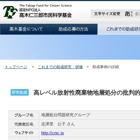
トップページ
>
これまでの助成研究・研修
> 助成事例の詳細
高レベル放射性廃棄物地層処分の批判
地層処分問題研究グループ
志津里 公子 さん
http://cnic.jp