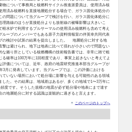
棄物について事務局と核燃料サイクル推進派委員は、使用済み核
使用済み核燃料を直接地層処分する場合で、ガラス固化体処分の
この問題について当グループで検討を行い、ガラス固化体処分に
処理路線のほうが直接処分よりも放射線の被曝影響は大きいこ
て軽水炉で利用するプルサーマルの使用済み核燃料も含めて考え
グループのメンバーでもある原子力資料情報室の伴英幸共同代表
プの検討や試算の結果を提出しました。 地層処分に対する地
直撃は避けられ、地下は地表に比べて揺れが小さいので問題ない
的な拠り所としている核燃機構の技術報告書では、非常に雑で粗
る確率は100万年に1回程度であり、事実上起きないと考えてよ
な評価については、近年、政府の地震研究推進本部当グループが
5年3月に発表しています。当グループでは、この評価における
れていない場所において処分場に影響を与える可能性のある領域
ました。その結果は、地域差はあるが、多くの地域で1〜3万年に
い頻度です。そうした規模の地震が必ず処分場や地表にまで達す
在の地層処分に対する認識は楽観的に過ぎると言えます。
このページのトップへ