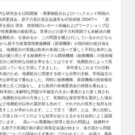
の定期的な研究会を12回開催 ・廃棄物処分およびバックエンド関係の
委員会、原子力長計策定会議等を47回傍聴 2004/7〜 「原
等を提出 現在 技術検討レポート続編およびワークショップ記
性廃棄物の後処理は、世界のどの原子力利用国でも未解決の難
地層処分」を進めるか、この問題を棚上げにしているかのどちら
2年から原子力発電環境整備機構（原環機構）が国内初の処分地を
は、地層処分の実施は欧米の各国に比べて著しく不利な条件にあ
業化の拠り所とする核燃料サイクル開発機構（核燃機構）の技術報
処分に絶対的な信頼を寄せることはできず、地層処分によって高
は誤っていると主張してきました。 本年度もこれまでの活動
作成のため、地層処分に関連する様々な分野の文献、学術論文の
的な研究会で重ねました。同時に核燃機構、原環機構の技術報告
術者と広く討論をし、また政府の各種委員会の傍聴を重ねまし
科学的に未解明な問題や不確定の大きい要素がまだ多く残され
し地層処分以外の方策として、長期的な保管管理を選択した場合
など地層処分以外の選択肢も含めて、それぞれの長所と短所を比
直すことが求められます。ここで言う「選択」とは、単に比較し
た方策と比べてどのような短所がありえるかを社会的によく認識
ています。 高レベル廃棄物の管理と処分の問題は、核燃料サ
による原子力長期計画の新計画策定会議が始まり、各方面から問題
政策についての議論がまず集中して行われました。会議は、再処