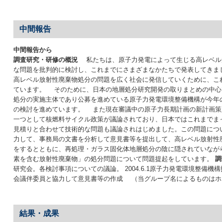
中間報告
中間報告から
調査研究・研修の概況
私たちは、原子力発電によって生じる高レベル
な問題を批判的に検討し、これまでにさまざまなかたちで発表してきま
高レベル放射性廃棄物処分の問題を広く社会に発信していくために、こ
ています。 そのために、日本の地層処分研究開発の取りまとめの中心
処分の実施主体であり公募を進めている原子力発電環境整備機構が今年
の検討を進めています。 また現在審議中の原子力長期計画の新計画策
一つとして核燃料サイクル政策が議論されており、日本ではこれまでま
見積りと合わせて技術的な問題も議論されはじめました。この問題につ
力して、事務局の文書を分析して意見書等を提出して、高レベル放射性
をするとともに、再処理・ガラス固化体地層処分の陰に隠されていなが
素を含む放射性廃棄物」の処分問題について問題提起をしています。
調
研究会。各検討事項についての議論。 2004.6.1原子力発電環境整備機
会議伴委員と協力して意見書等の作成 （当グループ名によるものはホ
結果・成果