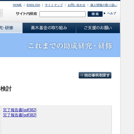
HOME
｜
ENGLISH
｜
サイトマップ
｜
お問い合わせ
｜
個人情報の取り扱い
的検討
完了報告書[pdf382]
完了報告書[pdf382]