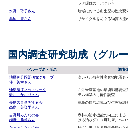
ック環礁のヒバクシャ
水野 玲子さん
地域における出生児の性比変
桑垣 豊さん
リサイクルをめぐる物質の流
国内調査研究助成（グル
グループ名・氏名
調査
地層処分問題研究グループ
高レベル放射性廃棄物地層処
伴 英幸さん
沖縄環境ネットワーク
在沖米軍基地の環境影響調査
砂川 かおりさん
テム構築の可能性調査
長島の自然を守る会
長島の自然環境及び生態系調
高島 美登里さん
吉野川みんなの会
森林の治水機能の向上による
姫野 雅義さん
ける治水ダム（可動堰）への
たまあじさいの会
日の出町ゴミ最終処分場から