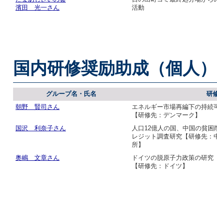
濱田 光一さん
活動
国内研修奨励助成（個人）
グループ名・氏名
研
朝野 賢司さん
エネルギー市場再編下の持続
【研修先：デンマーク】
国沢 利奈子さん
人口12億人の国、中国の貧
レジット調査研究【研修先：
所】
奥嶋 文章さん
ドイツの脱原子力政策の研究
【研修先：ドイツ】