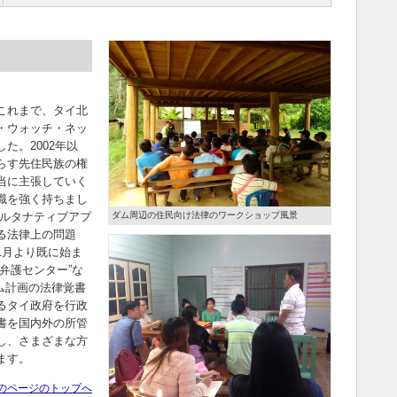
これまで、タイ北
・ウォッチ・ネッ
た。2002年以
らす先住民族の権
当に主張していく
識を強く持ちまし
ルタナティブアプ
ダム周辺の住民向け法律のワークショップ風景
る法律上の問題
1月より既に始ま
弁護センター”な
ダム計画の法律覚書
るタイ政府を行政
書を国内外の所管
し、さまざまな方
ます。
のページのトップへ