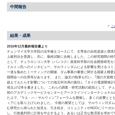
中間報告
こ
結果・成果
2016年12月最終報告書より
チェンマイ大学大学院の法学修士コースにて、主専攻の自然資源と環境
上級刑法を受講し、共に、最終試験に合格しました。この研究期間の特
として、チュラロンコン大学（バンコク）政策科学部の社会開発研究セ
ドルトン氏へのインタビュー、サルウィンダムによる影響を受けるコミ
ー達を集めたミーティングの開催、ダム事業の審査に関する国家人権委員
聴聞会への出席等があります。 また、論文の執筆も行い、｢国の大規模
超えてもたらす影響についての地元州当局の責任｣、｢タイの電源開発計
視点｣の2本を書きました。 これらの調査・研究活動の総括として、チ
部のアカデミックサービスセンターとアースライツインターナショナル
た上で、“ラエ・ハ・サルウィン”フォーラムを開催し、多くの反響とと
ィアにも取り上げられました。 今後の展望としては、サルウィン川ダ
む研究から得られた知見を、引き続き、コミュニティやNGOにリーガル
し、行政裁判所に計画を中止するよう、あるいは正当な救済策を求めて