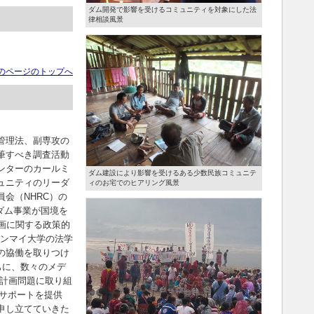
ダム開発で影響を受けるコミュニティを対象にした法
律相談風景
のページのトップへ
管理法、副専攻の
筆すべき調査活動
ンターのカールミ
ダム建設により影響を受けるある少数民族コミュニテ
ュニティのリーダ
ィのお宅でのヒアリング風景
会（NHRC）の
ダム事業が国境を
画に関する政策的
ェンマイ大学の法学
の協働を取りつけ
もに、数々のメデ
ム計画問題に取り組
サポートを提供
申し立てていきた