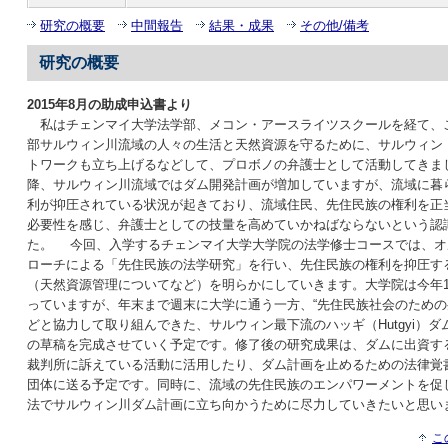
研究の概要
中間報告
結果・成果
その他/備考
研究の概要
2015年8月の助成申込書より
私はチェンマイ大学法学部、メコン・アースライツスクールを経て、
部サルウィン川流域の人々の生活と天然資源を守るために、サルウィン
トワークも立ち上げるなどして、プロボノの弁護士として活動してきまし
降、サルウィン川流域ではダム開発計画が増加していますが、流域に暮
利が抑圧されている状況が起きており、流域住民、先住民族の権利を正
必要性を感じ、弁護士としての技量を高めていかねばならないという認
た。 今回、入学するチェンマイ大学大学院の法学修士コースでは、オ
ローチによる「先住民族の法学研究」を行い、先住民族の権利を抑圧す
（天然資源管理についてなど）を明らかにしていきます。大学院は今年
っていますが、年末まで週末に大学に通う一方、“先住民族社会のための
どと協力して取り組んできた、サルウィン最下流のハッギ（Hutgyi）
の草稿を完成させていく予定です。修了後の研究成果は、ダムに出資す
裁判所に訴えている活動に活用したり、ダム計画を止めるための法律覚
団体に送る予定です。同時に、流域の先住民族のエンパワーメントを促
法でサルウィン川ダム計画に立ち向かうために尽力していきたいと思い
こ