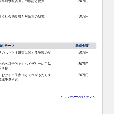
視察研修報告書」の検討と批判
30万円
伴う社会的影響と対応策の研究
30万円
修のテーマ
助成金額
そのもたらす影響に関する認識の変
50万円
ための科学的アドバイザリーの手法
50万円
的研修
における市民参加とそれがもたらす
50万円
先進事例研究
このページのトップへ