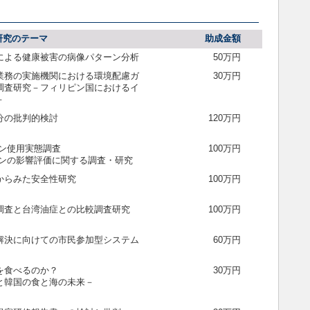
研究のテーマ
助成金額
による健康被害の病像パターン分析
50万円
業務の実施機関における環境配慮ガ
30万円
調査研究－フィリピン国におけるイ
－
分の批判的検討
120万円
ン使用実態調査
100万円
リンの影響評価に関する調査・研究
からみた安全性研究
100万円
調査と台湾油症との比較調査研究
100万円
解決に向けての市民参加型システム
60万円
を食べるのか？
30万円
と韓国の食と海の未来－