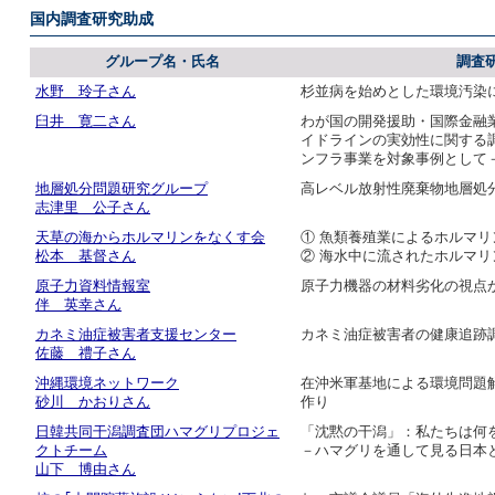
国内調査研究助成
グループ名・氏名
調査
水野 玲子さん
杉並病を始めとした環境汚染
臼井 寛二さん
わが国の開発援助・国際金融
イドラインの実効性に関する
ンフラ事業を対象事例として
地層処分問題研究グループ
高レベル放射性廃棄物地層処
志津里 公子さん
天草の海からホルマリンをなくす会
① 魚類養殖業によるホルマリ
松本 基督さん
② 海水中に流されたホルマ
原子力資料情報室
原子力機器の材料劣化の視点
伴 英幸さん
カネミ油症被害者支援センター
カネミ油症被害者の健康追跡
佐藤 禮子さん
沖縄環境ネットワーク
在沖米軍基地による環境問題
砂川 かおりさん
作り
日韓共同干潟調査団ハマグリプロジェ
「沈黙の干潟」：私たちは何
クトチーム
－ハマグリを通して見る日本
山下 博由さん