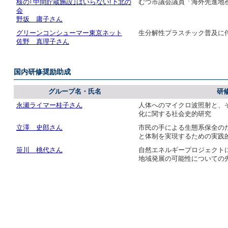
核の｢中間貯蔵施設｣はいらない!下北の
むつ市議会議員「海外先進地
会
野坂 庸子さん
グリーンコンシューマー東京ネット
生分解性プラスチック普及に
佐野 真理子さん
国内研修奨励助成
グループ名・氏名
研
永瀬ライマー桂子さん
人体へのマイクロ波照射と、
化に関する社会史的研究
立澤 史郎さん
市民の手による生態系保全の
と体制を実現するための実践
笹川 桃代さん
自然エネルギープロジェクト
地域発展の可能性についての